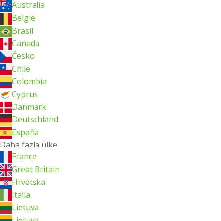
Australia
België
Brasil
Canada
Česko
Chile
Colombia
Cyprus
Danmark
Deutschland
España
Daha fazla ülke
France
Great Britain
Hrvatska
Italia
Lietuva
Lietuva