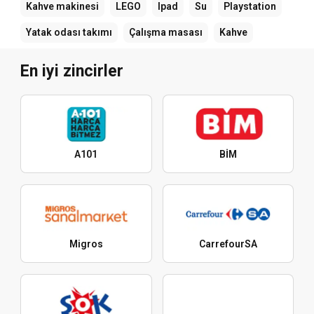
Kahve makinesi
LEGO
Ipad
Su
Playstation
Yatak odası takımı
Çalışma masası
Kahve
En iyi zincirler
A101
BİM
Migros
CarrefourSA