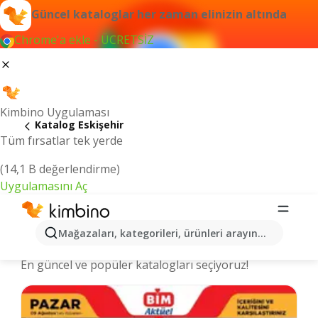
Güncel kataloglar her zaman elinizin altında
Chrome'a ekle - ÜCRETSİZ
Kimbino Uygulaması
Katalog Eskişehir
Tüm fırsatlar tek yerde
(14,1 B değerlendirme)
Uygulamasını Aç
Eskişehir şehrinde kataloglar ve
Mağazaları, kategorileri, ürünleri arayın...
indirimli ürünler
En güncel ve popüler katalogları seçiyoruz!