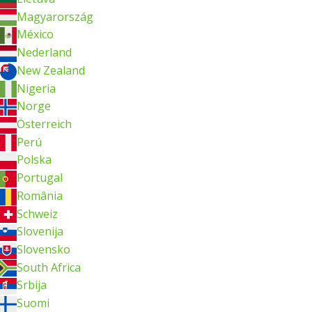
Magyarország
México
Nederland
New Zealand
Nigeria
Norge
Österreich
Perú
Polska
Portugal
România
Schweiz
Slovenija
Slovensko
South Africa
Srbija
Suomi