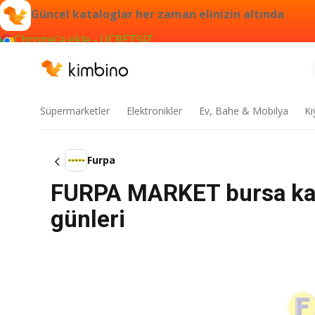
Güncel kataloglar her zaman elinizin altında
Chrome'a ekle - ÜCRETSİZ
Süpermarketler
Elektronikler
Ev, Bahe & Mobilya
Kı
Furpa
FURPA MARKET bursa kata
günleri