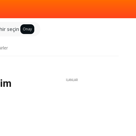
hir seçin
Onay
irler
rim
İLANLAR