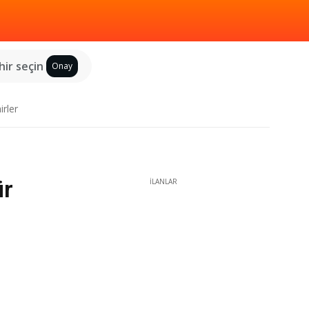
hir seçin
Onay
irler
ür
İLANLAR