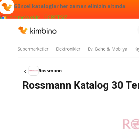
Güncel kataloglar her zaman elinizin altında
Chrome'a ekle - ÜCRETSİZ
Süpermarketler
Elektronikler
Ev, Bahe & Mobilya
Kı
Rossmann
Rossmann Katalog 30 Tem