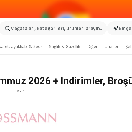
Mağazaları, kategorileri, ürünleri arayın...
Bir şe
yafet, ayakkabı & Spor
Sağlık & Güzellik
Diğer
Ürünler
Şeh
muz 2026 + Indirimler, Broş
İLANLAR