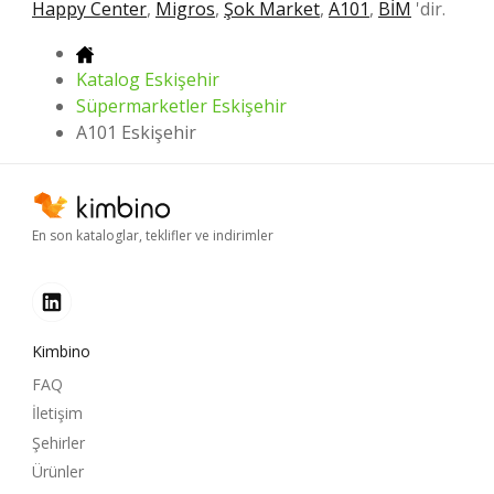
Happy Center
,
Migros
,
Şok Market
,
A101
,
BİM
'dir.
Katalog Eskişehir
Süpermarketler Eskişehir
A101 Eskişehir
En son kataloglar, teklifler ve indirimler
Kimbino
FAQ
İletişim
Şehirler
Ürünler