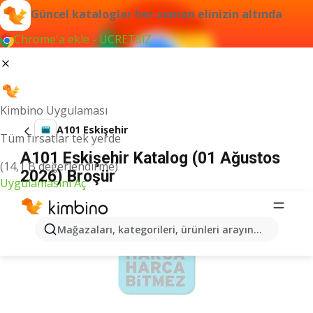
Güncel kataloglar her zaman elinizin altında
Chrome'a ekle - ÜCRETSİZ
Kimbino Uygulaması
A101 Eskişehir
Tüm fırsatlar tek yerde
A101 Eskişehir Katalog (01 Ağustos
(14,1 B değerlendirme)
2026) Broşür
Uygulamasını Aç
İLANLAR
Mağazaları, kategorileri, ürünleri arayın...