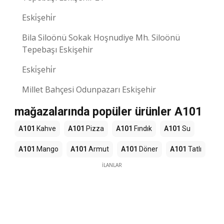
Eski̇şehi̇r
Bila Siloönü Sokak Hoşnudiye Mh. Siloönü
Tepebaşı Eskişehir
Eski̇şehi̇r
Millet Bahçesi Odunpazarı Eskişehir
mağazalarında popüler ürünler A101
A101
Kahve
A101
Pizza
A101
Fındık
A101
Su
A101
Mango
A101
Armut
A101
Döner
A101
Tatlı
İLANLAR