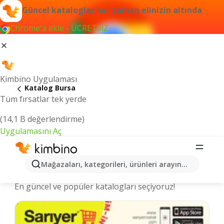
Güncel kataloglar her zaman elinizin altında
Chrome'a ekle - ÜCRETSİZ
Kimbino Uygulaması
Katalog Bursa
Tüm fırsatlar tek yerde
(14,1 B değerlendirme)
Uygulamasını Aç
Bursa şehrinde kataloglar ve indirimli
Mağazaları, kategorileri, ürünleri arayın...
ürünler
En güncel ve popüler katalogları seçiyoruz!