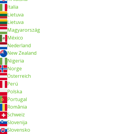
Italia
Lietuva
Lietuva
Magyarország
México
Nederland
New Zealand
Nigeria
Norge
Österreich
Perú
Polska
Portugal
România
Schweiz
Slovenija
Slovensko