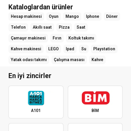
Kataloglardan ürünler
Hesap makinesi
Oyun
Mango
Iphone
Döner
Telefon
Akıllı saat
Pizza
Saat
Çamaşır makinesi
Fırın
Koltuk takımı
Kahve makinesi
LEGO
Ipad
Su
Playstation
Yatak odası takımı
Çalışma masası
Kahve
En iyi zincirler
A101
BİM