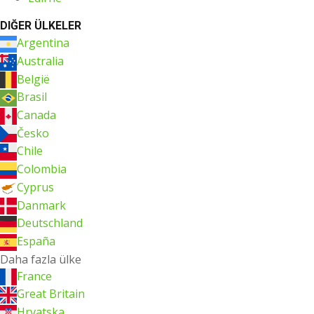
DIĞER ÜLKELER
Argentina
Australia
België
Brasil
Canada
Česko
Chile
Colombia
Cyprus
Danmark
Deutschland
España
Daha fazla ülke
France
Great Britain
Hrvatska