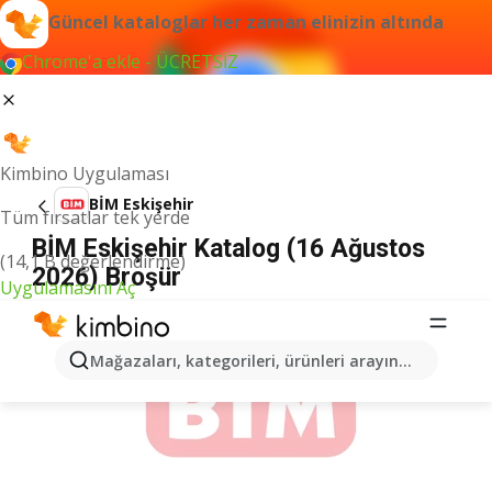
Güncel kataloglar her zaman elinizin altında
Chrome'a ekle - ÜCRETSİZ
Kimbino Uygulaması
BİM Eskişehir
Tüm fırsatlar tek yerde
BİM Eskişehir Katalog (16 Ağustos
(14,1 B değerlendirme)
2026) Broşür
Uygulamasını Aç
İLANLAR
Mağazaları, kategorileri, ürünleri arayın...