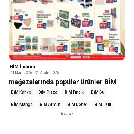
BİM İndirim
24 Mart 2026
-
31 Aralık 2026
mağazalarında popüler ürünler BİM
BİM
Kahve
BİM
Pizza
BİM
Fındık
BİM
Su
BİM
Mango
BİM
Armut
BİM
Döner
BİM
Tatlı
İLANLAR