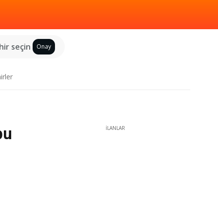
hir seçin
Onay
irler
bu
İLANLAR