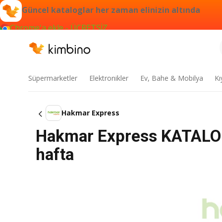
Güncel kataloglar her zaman elinizin altında
Chrome'a ekle - ÜCRETSİZ
Süpermarketler
Elektronikler
Ev, Bahe & Mobilya
Kı
Hakmar Express
Hakmar Express KATALOG 
hafta