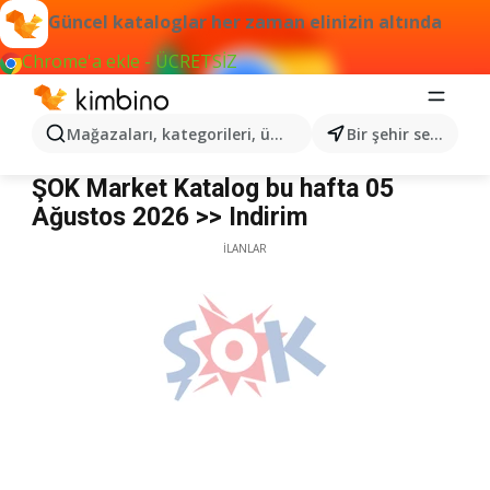
Güncel kataloglar her zaman elinizin altında
Chrome'a ekle - ÜCRETSİZ
Mağazaları, kategorileri, ürünleri arayın...
Bir şehir seçin
Şok Market
ŞOK Market Katalog bu hafta 05
Ağustos 2026 >> Indirim
İLANLAR