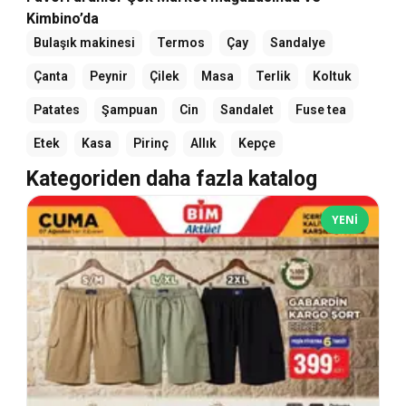
Kimbino’da
Bulaşık makinesi
Termos
Çay
Sandalye
Çanta
Peynir
Çilek
Masa
Terlik
Koltuk
Patates
Şampuan
Cin
Sandalet
Fuse tea
Etek
Kasa
Pirinç
Allık
Kepçe
Kategoriden daha fazla katalog
YENI