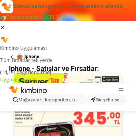
Güncel kataloglar her zaman elinizin altında
Chrome'a ekle - ÜCRETSİZ
Kimbino Uygulaması
Iphone
Tüm fırsatlar tek yerde
Iphone - Satışlar ve Fırsatlar:
(14,1 B değerlendirme)
Uygulamasını Aç
Mağazaları, kategorileri, ürünleri arayın...
Bir şehir seçin