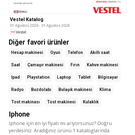
Vestel Katalog
01 Ağustos 2026
-
31 Ağustos 2026
Vestel
Diğer favori ürünler
Hesap makinesi
Oyun
Telefon
Akıllı saat
Saat
Çamaşır makinesi
Fırın
Kahve makinesi
Ipad
Playstation
Laptop
Tablet
Bilgisayar
Radyo
Buzdolabı
Bulaşık makinesi
Klima
Tost makinası
Tost makinesi
Kulaklık
Iphone
Iphone için en iyi fiyatı mı arıyorsunuz? Doğru
yerdesiniz. Aradığınız ürünü 1 kataloglarında