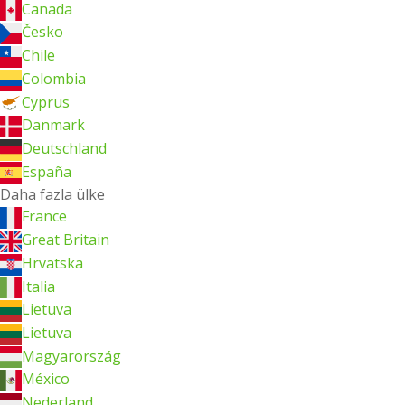
Canada
Česko
Chile
Colombia
Cyprus
Danmark
Deutschland
España
Daha fazla ülke
France
Great Britain
Hrvatska
Italia
Lietuva
Lietuva
Magyarország
México
Nederland