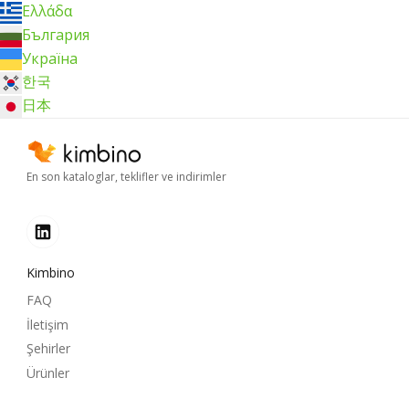
Ελλάδα
България
Україна
한국
日本
En son kataloglar, teklifler ve indirimler
Kimbino
FAQ
İletişim
Şehirler
Ürünler