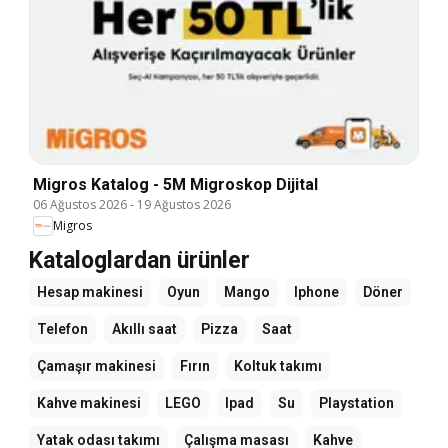
Migros Katalog - 5M Migroskop Dijital
06 Ağustos 2026
-
19 Ağustos 2026
Migros
Kataloglardan ürünler
Hesap makinesi
Oyun
Mango
Iphone
Döner
Telefon
Akıllı saat
Pizza
Saat
Çamaşır makinesi
Fırın
Koltuk takımı
Kahve makinesi
LEGO
Ipad
Su
Playstation
Yatak odası takımı
Çalışma masası
Kahve