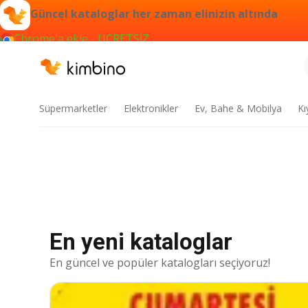
Güncel kataloglar her zaman elinizin altında
Chrome'a ekle - ÜCRETSİZ
Süpermarketler
Elektronikler
Ev, Bahe & Mobilya
Kı
En yeni kataloglar
En güncel ve popüler katalogları seçiyoruz!