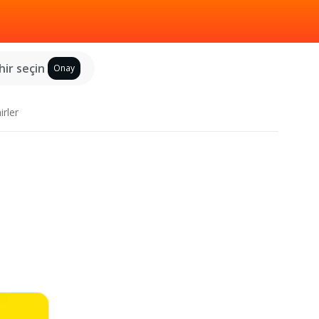
hir seçin
Onay
irler