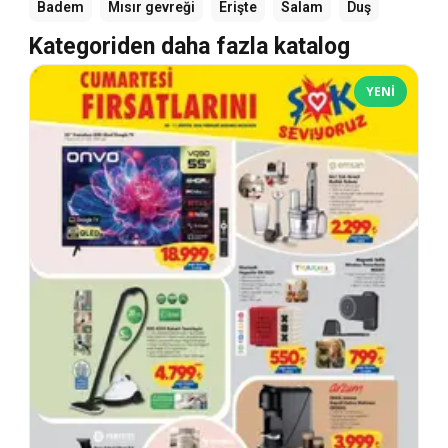
Badem
Mısır gevreği
Erişte
Salam
Duş
Kategoriden daha fazla katalog
YENI