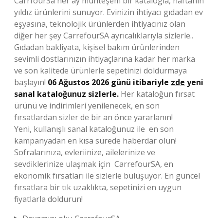
CarrfourSa her ay muhteşem bir katalogla, haftanın
yıldız ürünlerini sunuyor. Evinizin ihtiyacı gıdadan ev
eşyasına, teknolojik ürünlerden ihtiyacınız olan
diğer her şey CarrefourSA ayrıcalıklarıyla sizlerle..
Gıdadan bakliyata, kişisel bakım ürünlerinden
sevimli dostlarınızın ihtiyaçlarına kadar her marka
ve son kalitede ürünlerle sepetinizi doldurmaya
başlayın!
06 Ağustos 2026 günü itibariyle
zde
yeni
sanal kataloğunuz sizlerle.
Her kataloğun fırsat
ürünü ve indirimleri yenilenecek, en son
fırsatlardan sizler de bir an önce yararlanın!
Yeni, kullanışlı sanal kataloğunuz ile en son
kampanyadan en kısa sürede haberdar olun!
Sofralarınıza, evleriinize, ailelerinize ve
sevdiklerinize ulaşmak için
CarrefourSA, en
ekonomik fırsatları ile sizlerle buluşuyor. En güncel
fırsatlara bir tık uzaklıkta, sepetinizi en uygun
fiyatlarla doldurun!