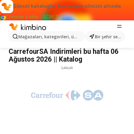
Güncel kataloglar her zaman elinizin altında
Chrome'a ekle - ÜCRETSİZ
Mağazaları, kategorileri, ürünleri arayın...
Bir şehir seçin
CarrefourSA
CarrefourSA Indirimleri bu hafta 06
Ağustos 2026 || Katalog
İLANLAR