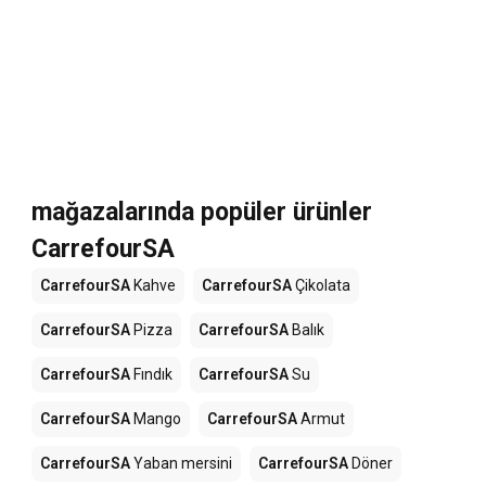
mağazalarında popüler ürünler
CarrefourSA
CarrefourSA
Kahve
CarrefourSA
Çikolata
CarrefourSA
Pizza
CarrefourSA
Balık
CarrefourSA
Fındık
CarrefourSA
Su
CarrefourSA
Mango
CarrefourSA
Armut
CarrefourSA
Yaban mersini
CarrefourSA
Döner