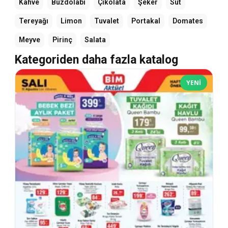
Kahve
Buzdolabı
Çikolata
Şeker
Süt
Tereyağı
Limon
Tuvalet
Portakal
Domates
Meyve
Pirinç
Salata
Kategoriden daha fazla katalog
YENI