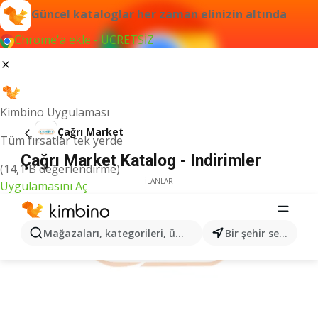
Güncel kataloglar her zaman elinizin altında
Chrome'a ekle - ÜCRETSİZ
Kimbino Uygulaması
Çağrı Market
Tüm fırsatlar tek yerde
Çağrı Market Katalog - Indirimler
(14,1 B değerlendirme)
İLANLAR
Uygulamasını Aç
Mağazaları, kategorileri, ürünleri arayın...
Bir şehir seçin