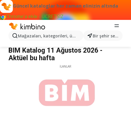
Güncel kataloglar her zaman elinizin altında
Chrome'a ekle - ÜCRETSİZ
Mağazaları, kategorileri, ürünleri arayın...
Bir şehir seçin
BİM
BIM Katalog 11 Ağustos 2026 -
Aktüel bu hafta
İLANLAR