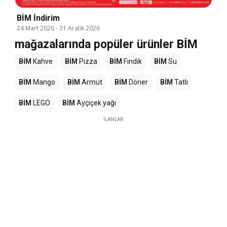
BİM İndirim
24 Mart 2026
-
31 Aralık 2026
mağazalarında popüler ürünler BİM
BİM
Kahve
BİM
Pizza
BİM
Fındık
BİM
Su
BİM
Mango
BİM
Armut
BİM
Döner
BİM
Tatlı
BİM
LEGO
BİM
Ayçiçek yağı
İLANLAR