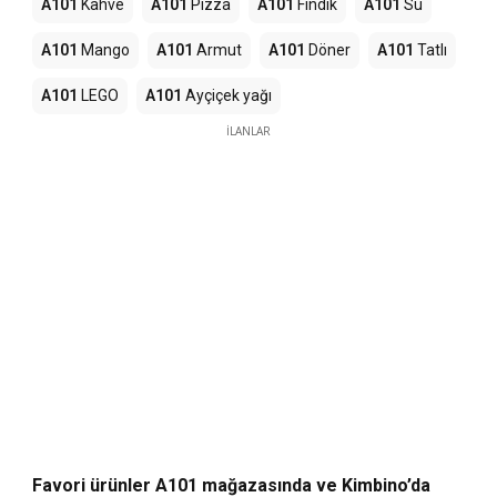
A101
Kahve
A101
Pizza
A101
Fındık
A101
Su
A101
Mango
A101
Armut
A101
Döner
A101
Tatlı
A101
LEGO
A101
Ayçiçek yağı
İLANLAR
Favori ürünler A101 mağazasında ve Kimbino’da