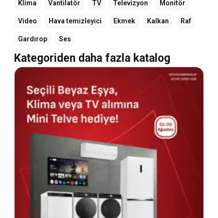
Klima
Vantilatör
TV
Televizyon
Monitör
Video
Hava temizleyici
Ekmek
Kalkan
Raf
Gardırop
Ses
Kategoriden daha fazla katalog