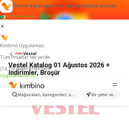
Güncel kataloglar her zaman elinizin altında
Chrome'a ekle - ÜCRETSİZ
Kimbino Uygulaması
Vestel
Tüm fırsatlar tek yerde
Vestel Katalog 01 Ağustos 2026 +
(14,1 B değerlendirme)
Indirimler, Broşür
Uygulamasını Aç
İLANLAR
Mağazaları, kategorileri, ürünleri arayın...
Bir şehir seçin