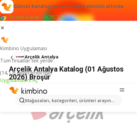
Güncel kataloglar her zaman elinizin altında
Chrome'a ekle - ÜCRETSİZ
Kimbino Uygulaması
Arçelik Antalya
Tüm fırsatlar tek yerde
Arçelik Antalya Katalog (01 Ağustos
(14,1 B değerlendirme)
2026) Broşür
Uygulamasını Aç
İLANLAR
Mağazaları, kategorileri, ürünleri arayın...