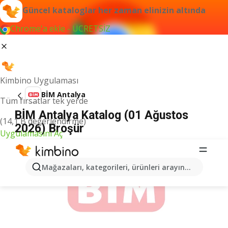
Güncel kataloglar her zaman elinizin altında
Chrome'a ekle - ÜCRETSİZ
Kimbino Uygulaması
BİM Antalya
Tüm fırsatlar tek yerde
BİM Antalya Katalog (01 Ağustos
(14,1 B değerlendirme)
2026) Broşür
Uygulamasını Aç
İLANLAR
Mağazaları, kategorileri, ürünleri arayın...