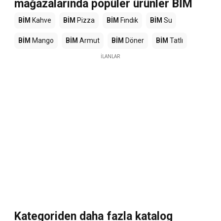
mağazalarında popüler ürünler BİM
BİM
Kahve
BİM
Pizza
BİM
Fındık
BİM
Su
BİM
Mango
BİM
Armut
BİM
Döner
BİM
Tatlı
İLANLAR
Kategoriden daha fazla katalog