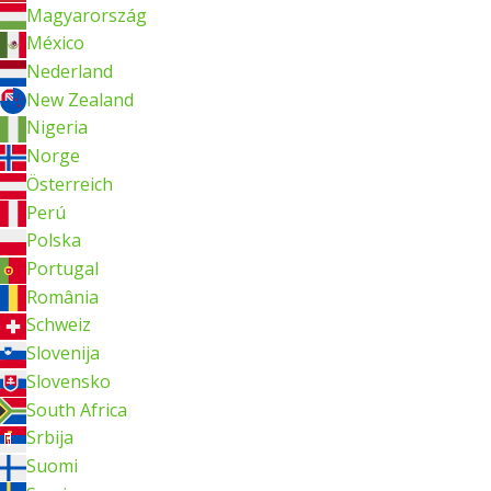
Magyarország
México
Nederland
New Zealand
Nigeria
Norge
Österreich
Perú
Polska
Portugal
România
Schweiz
Slovenija
Slovensko
South Africa
Srbija
Suomi