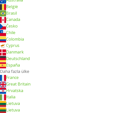
Australia
België
Brasil
Canada
Česko
Chile
Colombia
Cyprus
Danmark
Deutschland
España
Daha fazla ülke
France
Great Britain
Hrvatska
Italia
Lietuva
Lietuva