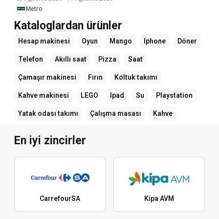
Metro
Kataloglardan ürünler
Hesap makinesi
Oyun
Mango
Iphone
Döner
Telefon
Akıllı saat
Pizza
Saat
Çamaşır makinesi
Fırın
Koltuk takımı
Kahve makinesi
LEGO
Ipad
Su
Playstation
Yatak odası takımı
Çalışma masası
Kahve
En iyi zincirler
CarrefourSA
Kipa AVM