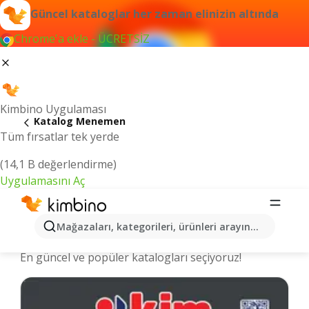
Güncel kataloglar her zaman elinizin altında
Chrome'a ekle - ÜCRETSİZ
Kimbino Uygulaması
Katalog Menemen
Tüm fırsatlar tek yerde
(14,1 B değerlendirme)
Uygulamasını Aç
Menemen şehrinde kataloglar ve
Mağazaları, kategorileri, ürünleri arayın...
indirimli ürünler
En güncel ve popüler katalogları seçiyoruz!