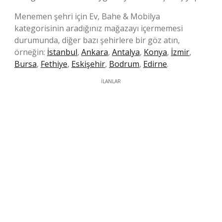
Menemen şehri için Ev, Bahe & Mobilya
kategorisinin aradığınız mağazayı içermemesi
durumunda, diğer bazı şehirlere bir göz atın,
örneğin:
İstanbul
,
Ankara
,
Antalya
,
Konya
,
İzmir
,
Bursa
,
Fethiye
,
Eskişehir
,
Bodrum
,
Edirne
.
İLANLAR