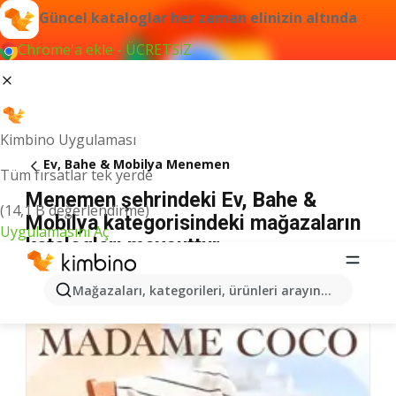
Güncel kataloglar her zaman elinizin altında
Chrome'a ekle - ÜCRETSİZ
Kimbino Uygulaması
Ev, Bahe & Mobilya Menemen
Tüm fırsatlar tek yerde
Menemen şehrindeki Ev, Bahe &
(14,1 B değerlendirme)
Mobilya kategorisindeki mağazaların
Uygulamasını Aç
katalogları mevcuttur
Mağazaları, kategorileri, ürünleri arayın...