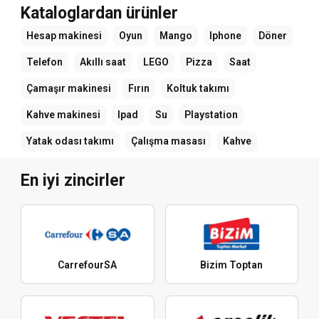
Kataloglardan ürünler
Hesap makinesi
Oyun
Mango
Iphone
Döner
Telefon
Akıllı saat
LEGO
Pizza
Saat
Çamaşır makinesi
Fırın
Koltuk takımı
Kahve makinesi
Ipad
Su
Playstation
Yatak odası takımı
Çalışma masası
Kahve
En iyi zincirler
CarrefourSA
Bizim Toptan