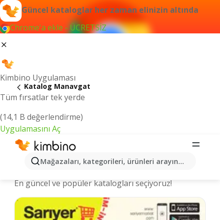
Güncel kataloglar her zaman elinizin altında
Chrome'a ekle - ÜCRETSİZ
Kimbino Uygulaması
Katalog Manavgat
Tüm fırsatlar tek yerde
(14,1 B değerlendirme)
Uygulamasını Aç
Manavgat şehrinde kataloglar ve
Mağazaları, kategorileri, ürünleri arayın...
indirimli ürünler
En güncel ve popüler katalogları seçiyoruz!