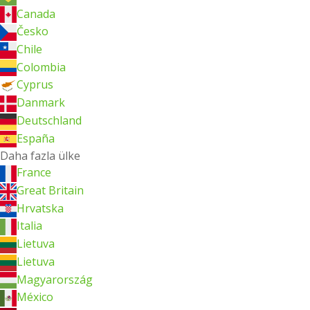
Canada
Česko
Chile
Colombia
Cyprus
Danmark
Deutschland
España
Daha fazla ülke
France
Great Britain
Hrvatska
Italia
Lietuva
Lietuva
Magyarország
México