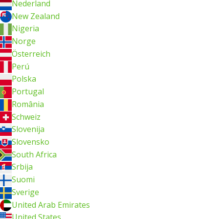
Nederland
New Zealand
Nigeria
Norge
Österreich
Perú
Polska
Portugal
România
Schweiz
Slovenija
Slovensko
South Africa
Srbija
Suomi
Sverige
United Arab Emirates
United States