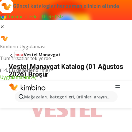
Güncel kataloglar her zaman elinizin altında
Chrome'a ekle - ÜCRETSİZ
Kimbino Uygulaması
Vestel Manavgat
Tüm fırsatlar tek yerde
Vestel Manavgat Katalog (01 Ağustos
(14,1 B değerlendirme)
2026) Broşür
Uygulamasını Aç
İLANLAR
Mağazaları, kategorileri, ürünleri arayın...