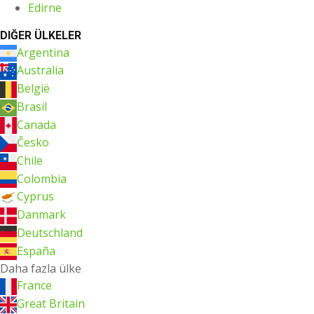
Edirne
DIĞER ÜLKELER
Argentina
Australia
België
Brasil
Canada
Česko
Chile
Colombia
Cyprus
Danmark
Deutschland
España
Daha fazla ülke
France
Great Britain