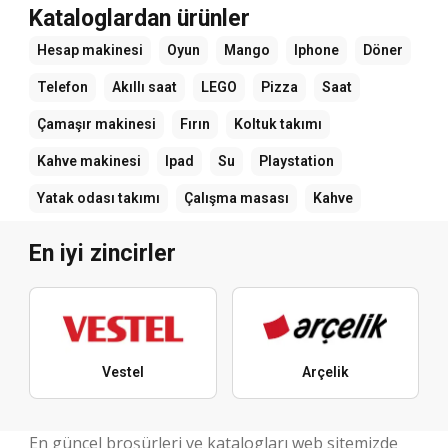
Kataloglardan ürünler
Hesap makinesi
Oyun
Mango
Iphone
Döner
Telefon
Akıllı saat
LEGO
Pizza
Saat
Çamaşır makinesi
Fırın
Koltuk takımı
Kahve makinesi
Ipad
Su
Playstation
Yatak odası takımı
Çalışma masası
Kahve
En iyi zincirler
Vestel
Arçelik
En güncel broşürleri ve katalogları web sitemizde