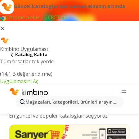
Güncel kataloglar her zaman elinizin altında
Chrome'a ekle - ÜCRETSİZ
Kimbino Uygulaması
Katalog Kahta
Tüm fırsatlar tek yerde
(14,1 B değerlendirme)
Uygulamasını Aç
Kahta şehrinde kataloglar ve indirimli
Mağazaları, kategorileri, ürünleri arayın...
ürünler
En güncel ve popüler katalogları seçiyoruz!