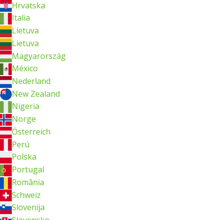
Hrvatska
Italia
Lietuva
Lietuva
Magyarország
México
Nederland
New Zealand
Nigeria
Norge
Österreich
Perú
Polska
Portugal
România
Schweiz
Slovenija
Slovensko