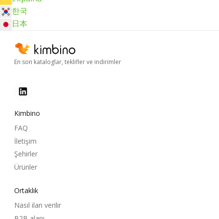
한국
日本
En son kataloglar, teklifler ve indirimler
Kimbino
FAQ
İletişim
Şehirler
Ürünler
Ortaklık
Nasıl ilan verilir
B2B alanı