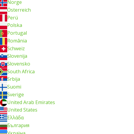
Norge
Österreich
Perú
Polska
Portugal
România
Schweiz
Slovenija
Slovensko
South Africa
Srbija
Suomi
Sverige
United Arab Emirates
United States
Ελλάδα
България
Україна