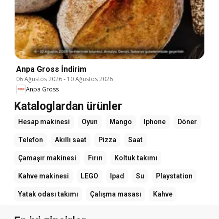
Anpa Gross İndirim
06 Ağustos 2026
-
10 Ağustos 2026
Anpa Gross
Kataloglardan ürünler
Hesap makinesi
Oyun
Mango
Iphone
Döner
Telefon
Akıllı saat
Pizza
Saat
Çamaşır makinesi
Fırın
Koltuk takımı
Kahve makinesi
LEGO
Ipad
Su
Playstation
Yatak odası takımı
Çalışma masası
Kahve