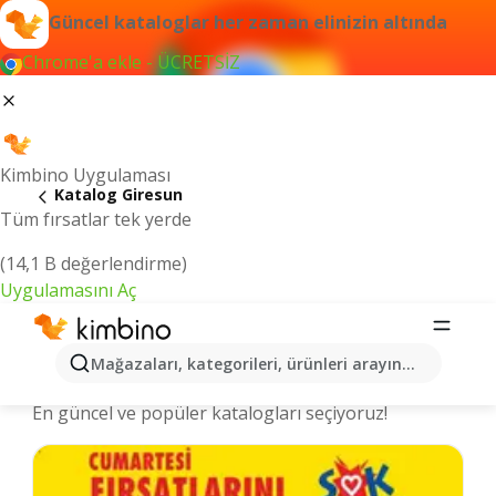
Güncel kataloglar her zaman elinizin altında
Chrome'a ekle - ÜCRETSİZ
Kimbino Uygulaması
Katalog Giresun
Tüm fırsatlar tek yerde
(14,1 B değerlendirme)
Uygulamasını Aç
Giresun şehrinde kataloglar ve
Mağazaları, kategorileri, ürünleri arayın...
indirimli ürünler
En güncel ve popüler katalogları seçiyoruz!