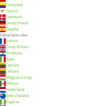
Colombia
Cyprus
Danmark
Deutschland
España
Daha fazla ülke
France
Great Britain
Hrvatska
Italia
Lietuva
Lietuva
Magyarország
México
Nederland
New Zealand
Nigeria