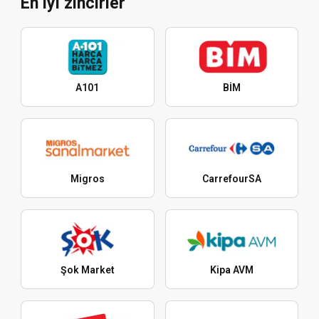
En iyi zincirler
A101
BİM
Migros
CarrefourSA
Şok Market
Kipa AVM