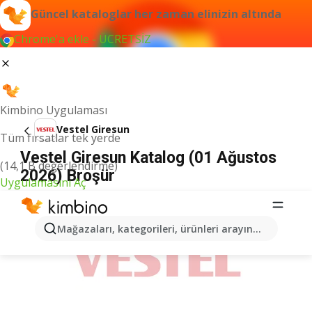
Güncel kataloglar her zaman elinizin altında
Chrome'a ekle - ÜCRETSİZ
Kimbino Uygulaması
Vestel Giresun
Tüm fırsatlar tek yerde
Vestel Giresun Katalog (01 Ağustos
(14,1 B değerlendirme)
2026) Broşür
Uygulamasını Aç
İLANLAR
Mağazaları, kategorileri, ürünleri arayın...