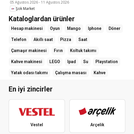
05 Ağustos 2026
-
11 Ağustos 2026
Şok Market
Kataloglardan ürünler
Hesap makinesi
Oyun
Mango
Iphone
Döner
Telefon
Akıllı saat
Pizza
Saat
Çamaşır makinesi
Fırın
Koltuk takımı
Kahve makinesi
LEGO
Ipad
Su
Playstation
Yatak odası takımı
Çalışma masası
Kahve
En iyi zincirler
Vestel
Arçelik