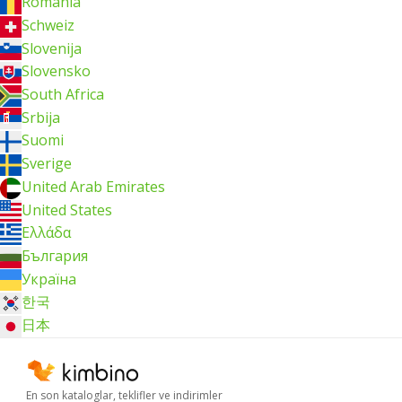
România
Schweiz
Slovenija
Slovensko
South Africa
Srbija
Suomi
Sverige
United Arab Emirates
United States
Ελλάδα
България
Україна
한국
日本
En son kataloglar, teklifler ve indirimler