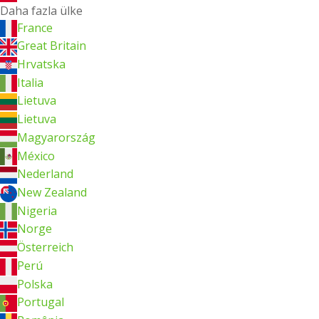
Daha fazla ülke
France
Great Britain
Hrvatska
Italia
Lietuva
Lietuva
Magyarország
México
Nederland
New Zealand
Nigeria
Norge
Österreich
Perú
Polska
Portugal