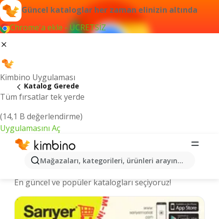
Güncel kataloglar her zaman elinizin altında
Chrome'a ekle - ÜCRETSİZ
Kimbino Uygulaması
Katalog Gerede
Tüm fırsatlar tek yerde
(14,1 B değerlendirme)
Uygulamasını Aç
Gerede şehrinde kataloglar ve
Mağazaları, kategorileri, ürünleri arayın...
indirimli ürünler
En güncel ve popüler katalogları seçiyoruz!