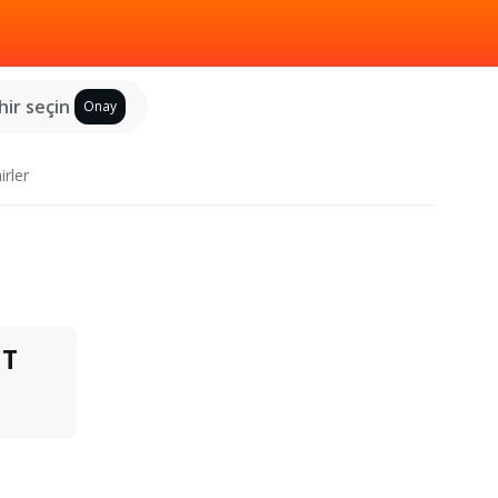
hir seçin
Onay
irler
T