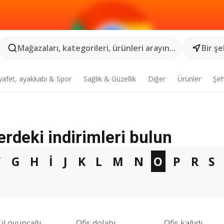
Mağazaları, kategorileri, ürünleri arayın...
Bir şe
yafet, ayakkabı & Spor
Sağlık & Güzellik
Diğer
Ürünler
Şeh
erdeki indirimleri bulun
F
G
H
I
J
K
L
M
N
O
P
R
S
ül oyuncağı
Ofis dolabı
Ofis kağıdı