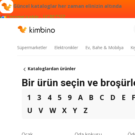
Güncel kataloglar her zaman elinizin altında
Chrome'a ekle - ÜCRETSİZ
Süpermarketler
Elektronikler
Ev, Bahe & Mobilya
Kı
Kataloglardan ürünler
Bir ürün seçin ve broşürl
1
3
4
5
9
A
B
C
D
E
U
V
W
X
Y
Z
Ocak
Oda kokusu
Öd