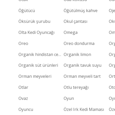
Öğütücü
Öğütülmüş kahve
Oj
Öksürük şurubu
Okul çantası
Oku
Olta Kedi Oyuncağı
Omega
Om
Oreo
Oreo dondurma
Or
Organik hindistan cevizi yağı
Organik limon
Or
Organik süt ürünleri
Organik tavuk suyu
Orman meyveleri
Orman meyveli tart
Ort
Otlar
Otlu tereyağı
Oto
Ovaz
Oyun
Oy
Oyuncu
Özel Irk Kedi Maması