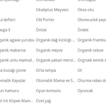
e
Okaliptus Meyvesi
Ökse otu
l defteri
Old Porter
Olomoucké peyn
ega 3
Önlük
Ördek
ganik agave şurubu
Organik dağ kızılcığı reçeli
ganik makarna
Organik meyve
Organik sebze
Organik unlu mamuller
Organik yaban mersini reçeli
Orgnaik kemik 
a buzağı çizme
Orta sehpa
Ot
matik Kayışlar
Otomatik Mama ve Su Kabı
Oturma odası d
un hamuru
Oyun konsolu
Oyuncak
Özel Irk Köpek Maması
Özel yağ