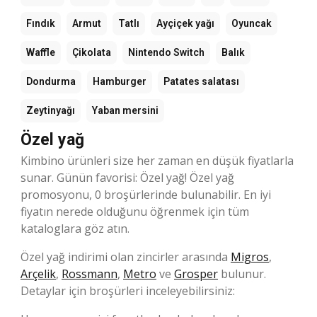
Fındık
Armut
Tatlı
Ayçiçek yağı
Oyuncak
Waffle
Çikolata
Nintendo Switch
Balık
Dondurma
Hamburger
Patates salatası
Zeytinyağı
Yaban mersini
Özel yağ
Kimbino ürünleri size her zaman en düşük fiyatlarla
sunar. Günün favorisi: Özel yağ! Özel yağ
promosyonu, 0 broşürlerinde bulunabilir. En iyi
fiyatın nerede olduğunu öğrenmek için tüm
kataloglara göz atın.
Özel yağ indirimi olan zincirler arasında
Migros
,
Arçelik
,
Rossmann
,
Metro
ve
Grosper
bulunur.
Detaylar için broşürleri inceleyebilirsiniz: