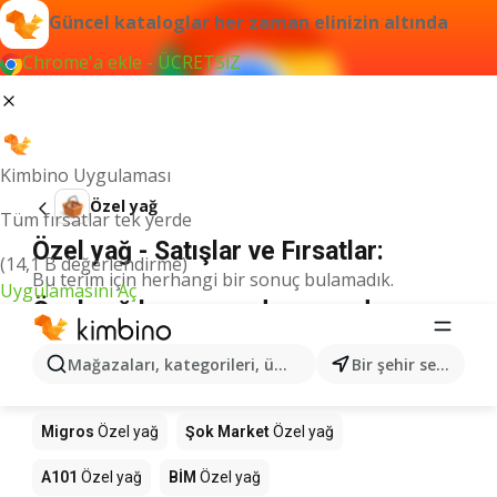
Güncel kataloglar her zaman elinizin altında
Chrome'a ekle - ÜCRETSİZ
Kimbino Uygulaması
Özel yağ
Tüm fırsatlar tek yerde
Özel yağ - Satışlar ve Fırsatlar:
(14,1 B değerlendirme)
Bu terim için herhangi bir sonuç bulamadık.
Uygulamasını Aç
Özel yağ kampanyada - nereden
alınır?
Mağazaları, kategorileri, ürünleri arayın...
Bir şehir seçin
Seyhanlar Market
Özel yağ
Anpa Gross
Özel yağ
Migros
Özel yağ
Şok Market
Özel yağ
A101
Özel yağ
BİM
Özel yağ