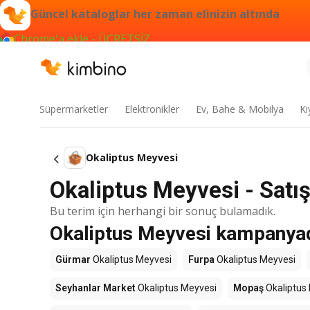
Güncel kataloglar her zaman elinizin altında
Chrome'a ekle - ÜCRETSİZ
Süpermarketler
Elektronikler
Ev, Bahe & Mobilya
Kı
Okaliptus Meyvesi
Okaliptus Meyvesi - Satışl
Bu terim için herhangi bir sonuç bulamadık.
Okaliptus Meyvesi kampanyada
Gürmar
Okaliptus Meyvesi
Furpa
Okaliptus Meyvesi
Seyhanlar Market
Okaliptus Meyvesi
Mopaş
Okaliptus