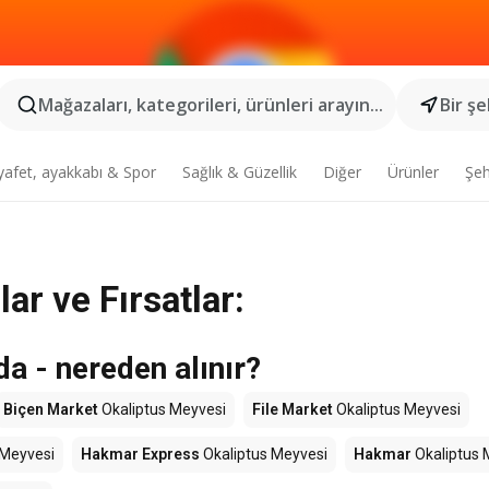
Mağazaları, kategorileri, ürünleri arayın...
Bir şe
yafet, ayakkabı & Spor
Sağlık & Güzellik
Diğer
Ürünler
Şeh
ar ve Fırsatlar:
 - nereden alınır?
Biçen Market
Okaliptus Meyvesi
File Market
Okaliptus Meyvesi
 Meyvesi
Hakmar Express
Okaliptus Meyvesi
Hakmar
Okaliptus 