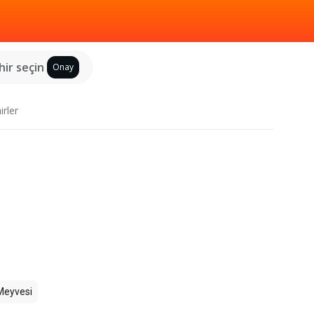
hir seçin
Onay
irler
Meyvesi