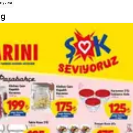
eyvesi
og