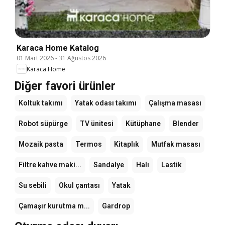
Karaca Home Katalog
01 Mart 2026
-
31 Ağustos 2026
Karaca Home
Diğer favori ürünler
Koltuk takımı
Yatak odası takımı
Çalışma masası
Robot süpürge
TV ünitesi
Kütüphane
Blender
Mozaik pasta
Termos
Kitaplık
Mutfak masası
Filtre kahve maki...
Sandalye
Halı
Lastik
Su sebili
Okul çantası
Yatak
Çamaşır kurutma m...
Gardrop