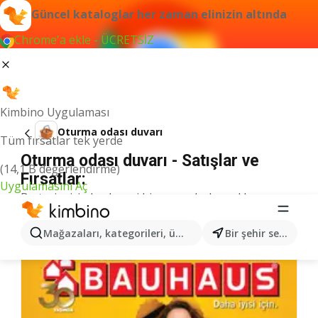
Güncel kataloglar her zaman elinizin altında
Chrome'a ekle - ÜCRETSİZ
Kimbino Uygulaması
Oturma odası duvarı
Tüm fırsatlar tek yerde
Oturma odası duvarı - Satışlar ve
(14,1 B değerlendirme)
Fırsatlar:
Uygulamasını Aç
Bu terim için herhangi bir sonuç bulamadık.
Kategoriden daha fazla katalog
Mağazaları, kategorileri, ürünleri arayın...
Bir şehir seçin