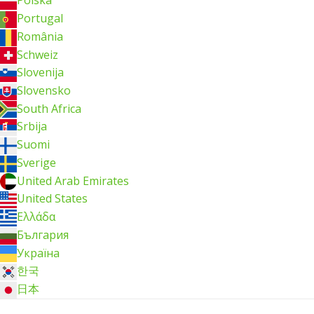
Polska
Portugal
România
Schweiz
Slovenija
Slovensko
South Africa
Srbija
Suomi
Sverige
United Arab Emirates
United States
Ελλάδα
България
Україна
한국
日本