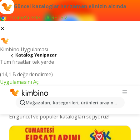
Güncel kataloglar her zaman elinizin altında
Chrome'a ekle - ÜCRETSİZ
Kimbino Uygulaması
Katalog Yenipazar
Tüm fırsatlar tek yerde
(14,1 B değerlendirme)
Uygulamasını Aç
Yenipazar şehrinde kataloglar ve
Mağazaları, kategorileri, ürünleri arayın...
indirimli ürünler
En güncel ve popüler katalogları seçiyoruz!