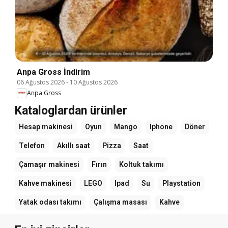
Anpa Gross İndirim
06 Ağustos 2026
-
10 Ağustos 2026
Anpa Gross
Kataloglardan ürünler
Hesap makinesi
Oyun
Mango
Iphone
Döner
Telefon
Akıllı saat
Pizza
Saat
Çamaşır makinesi
Fırın
Koltuk takımı
Kahve makinesi
LEGO
Ipad
Su
Playstation
Yatak odası takımı
Çalışma masası
Kahve