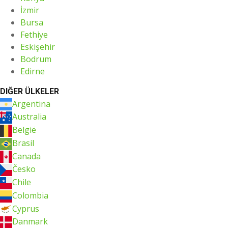
İzmir
Bursa
Fethiye
Eskişehir
Bodrum
Edirne
DIĞER ÜLKELER
Argentina
Australia
België
Brasil
Canada
Česko
Chile
Colombia
Cyprus
Danmark