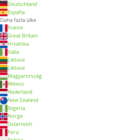
Deutschland
España
Daha fazla ülke
France
Great Britain
Hrvatska
Italia
Lietuva
Lietuva
Magyarország
México
Nederland
New Zealand
Nigeria
Norge
Österreich
Perú