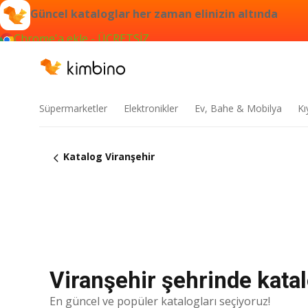
Güncel kataloglar her zaman elinizin altında
Chrome'a ekle - ÜCRETSİZ
Süpermarketler
Elektronikler
Ev, Bahe & Mobilya
Kı
Katalog Viranşehir
Viranşehir şehrinde katal
En güncel ve popüler katalogları seçiyoruz!