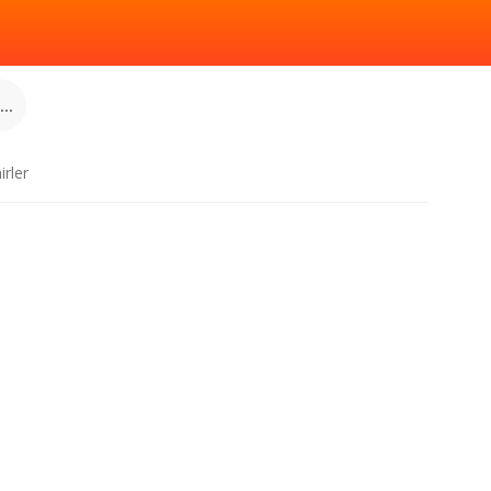
..
irler