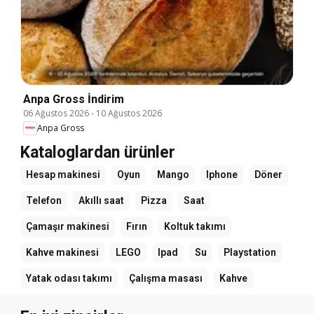
Anpa Gross İndirim
06 Ağustos 2026
-
10 Ağustos 2026
Anpa Gross
Kataloglardan ürünler
Hesap makinesi
Oyun
Mango
Iphone
Döner
Telefon
Akıllı saat
Pizza
Saat
Çamaşır makinesi
Fırın
Koltuk takımı
Kahve makinesi
LEGO
Ipad
Su
Playstation
Yatak odası takımı
Çalışma masası
Kahve