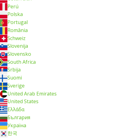
Perú
Polska
Portugal
România
Schweiz
Slovenija
Slovensko
South Africa
Srbija
Suomi
Sverige
United Arab Emirates
United States
Ελλάδα
България
Україна
한국