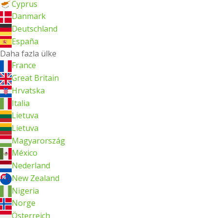
Cyprus
Danmark
Deutschland
España
Daha fazla ülke
France
Great Britain
Hrvatska
Italia
Lietuva
Lietuva
Magyarország
México
Nederland
New Zealand
Nigeria
Norge
Österreich