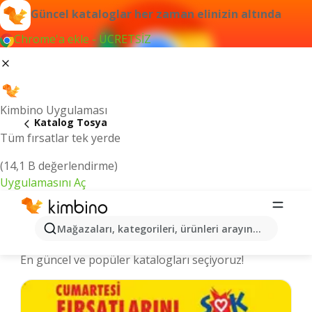
Güncel kataloglar her zaman elinizin altında
Chrome'a ekle - ÜCRETSİZ
Kimbino Uygulaması
Katalog Tosya
Tüm fırsatlar tek yerde
(14,1 B değerlendirme)
Uygulamasını Aç
Tosya şehrinde kataloglar ve indirimli
Mağazaları, kategorileri, ürünleri arayın...
ürünler
En güncel ve popüler katalogları seçiyoruz!