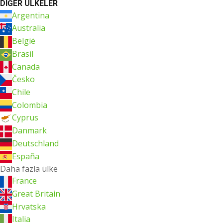
DIĞER ÜLKELER
Argentina
Australia
België
Brasil
Canada
Česko
Chile
Colombia
Cyprus
Danmark
Deutschland
España
Daha fazla ülke
France
Great Britain
Hrvatska
Italia