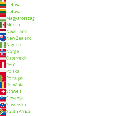
Lietuva
Lietuva
Magyarország
México
Nederland
New Zealand
Nigeria
Norge
Österreich
Perú
Polska
Portugal
România
Schweiz
Slovenija
Slovensko
South Africa