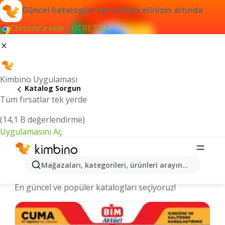
Güncel kataloglar her zaman elinizin altında
Chrome'a ekle - ÜCRETSİZ
Kimbino Uygulaması
Katalog Sorgun
Tüm fırsatlar tek yerde
(14,1 B değerlendirme)
Uygulamasını Aç
Sorgun şehrinde kataloglar ve
Mağazaları, kategorileri, ürünleri arayın...
indirimli ürünler
En güncel ve popüler katalogları seçiyoruz!