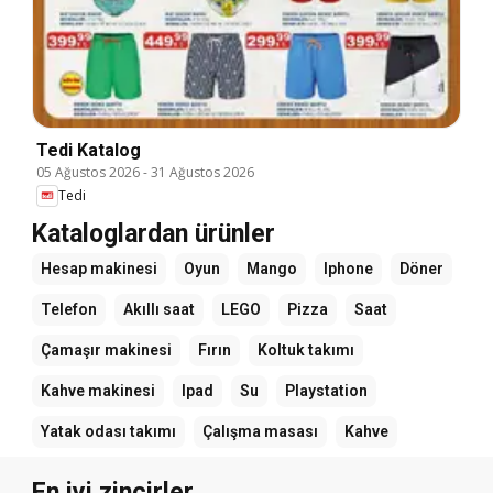
Tedi Katalog
05 Ağustos 2026
-
31 Ağustos 2026
Tedi
Kataloglardan ürünler
Hesap makinesi
Oyun
Mango
Iphone
Döner
Telefon
Akıllı saat
LEGO
Pizza
Saat
Çamaşır makinesi
Fırın
Koltuk takımı
Kahve makinesi
Ipad
Su
Playstation
Yatak odası takımı
Çalışma masası
Kahve
En iyi zincirler