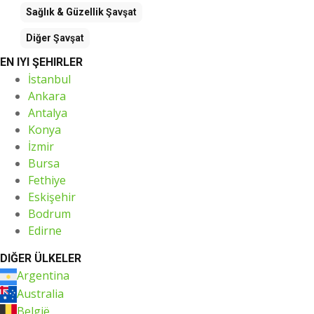
Sağlık & Güzellik
Şavşat
Diğer
Şavşat
EN IYI ŞEHIRLER
İstanbul
Ankara
Antalya
Konya
İzmir
Bursa
Fethiye
Eskişehir
Bodrum
Edirne
DIĞER ÜLKELER
Argentina
Australia
België