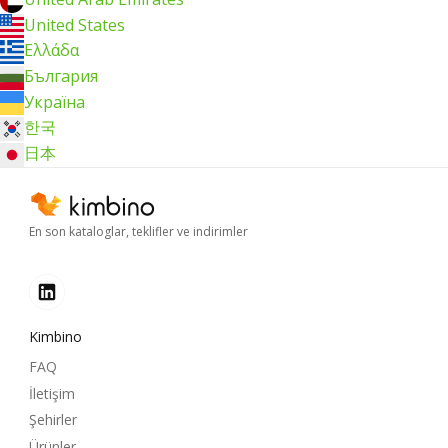
United States
Ελλάδα
България
Україна
한국
日本
En son kataloglar, teklifler ve indirimler
Kimbino
FAQ
İletişim
Şehirler
Ürünler