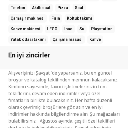
Telefon
Akıllı saat
Pizza
Saat
Çamaşır makinesi
Fırın
Koltuk takımı
Kahve makinesi
LEGO
Ipad
Su
Playstation
Yatak odası takımı
Çalışma masası
Kahve
En iyi zincirler
Alışverişinizi Şavşat 'de yaparsanız, bu en güncel
broşür ve katalog teklifinden memnun kalacaksınız.
Kimbino sayesinde, favori işletmelerinizin tüm
tekliflerini, devam eden indirimler veya özel
fırsatlarla birlikte bulacaksınız. Her hafta düzenli
olarak çevrimiçi broşürlere göz atın ve en iyi
indirimler hakkında bilgilendirme alın. Şu mağazaları
bulabilirsiniz: . Ağustos ayında, çeşitli özel teklifleri
dört gözle bekleyebileceksiniz. Şavşat adresinde