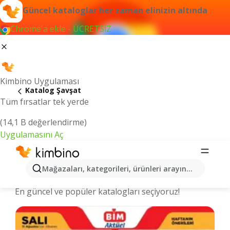
Güncel kataloglar her zaman elinizin altında
Chrome'a ekle - ÜCRETSİZ
Kimbino Uygulaması
Katalog Şavşat
Tüm fırsatlar tek yerde
(14,1 B değerlendirme)
Uygulamasını Aç
Şavşat şehrinde kataloglar ve
Mağazaları, kategorileri, ürünleri arayın...
indirimli ürünler
En güncel ve popüler katalogları seçiyoruz!