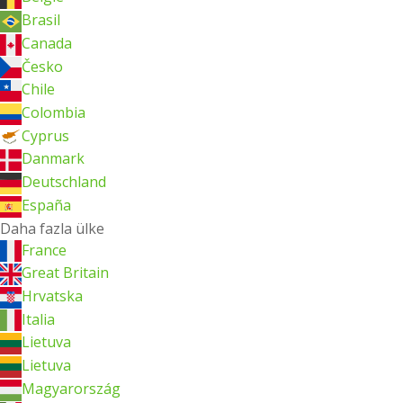
Brasil
Canada
Česko
Chile
Colombia
Cyprus
Danmark
Deutschland
España
Daha fazla ülke
France
Great Britain
Hrvatska
Italia
Lietuva
Lietuva
Magyarország