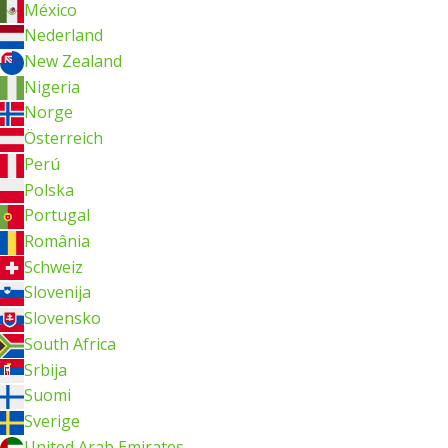
México
Nederland
New Zealand
Nigeria
Norge
Österreich
Perú
Polska
Portugal
România
Schweiz
Slovenija
Slovensko
South Africa
Srbija
Suomi
Sverige
United Arab Emirates