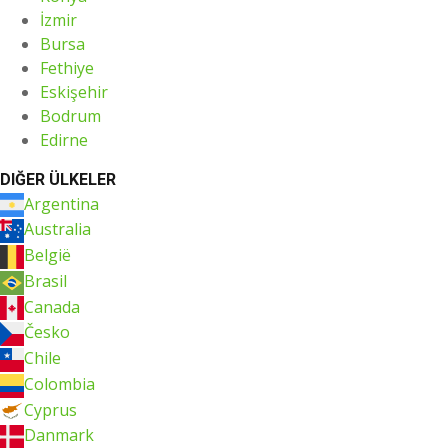
İzmir
Bursa
Fethiye
Eskişehir
Bodrum
Edirne
DIĞER ÜLKELER
Argentina
Australia
België
Brasil
Canada
Česko
Chile
Colombia
Cyprus
Danmark