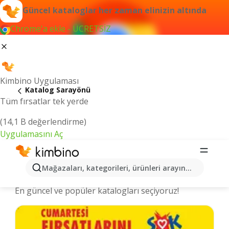
Güncel kataloglar her zaman elinizin altında
Chrome'a ekle - ÜCRETSİZ
Kimbino Uygulaması
Katalog Sarayönü
Tüm fırsatlar tek yerde
(14,1 B değerlendirme)
Uygulamasını Aç
Sarayönü şehrinde kataloglar ve
Mağazaları, kategorileri, ürünleri arayın...
indirimli ürünler
En güncel ve popüler katalogları seçiyoruz!