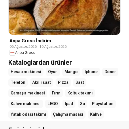
Anpa Gross İndirim
06 Ağustos 2026
-
10 Ağustos 2026
Anpa Gross
Kataloglardan ürünler
Hesap makinesi
Oyun
Mango
Iphone
Döner
Telefon
Akıllı saat
Pizza
Saat
Çamaşır makinesi
Fırın
Koltuk takımı
Kahve makinesi
LEGO
Ipad
Su
Playstation
Yatak odası takımı
Çalışma masası
Kahve