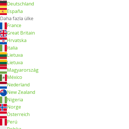
Deutschland
España
Daha fazla ülke
France
Great Britain
Hrvatska
Italia
Lietuva
Lietuva
Magyarország
México
Nederland
New Zealand
Nigeria
Norge
Österreich
Perú