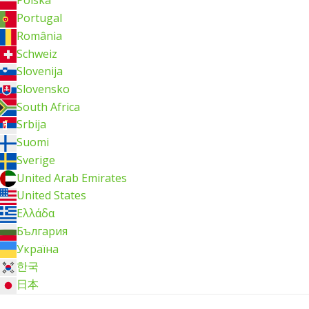
Polska
Portugal
România
Schweiz
Slovenija
Slovensko
South Africa
Srbija
Suomi
Sverige
United Arab Emirates
United States
Ελλάδα
България
Україна
한국
日本