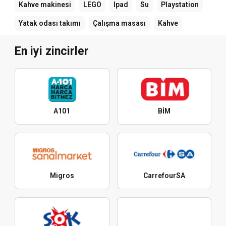
Kahve makinesi
LEGO
Ipad
Su
Playstation
Yatak odası takımı
Çalışma masası
Kahve
En iyi zincirler
A101
BİM
Migros
CarrefourSA