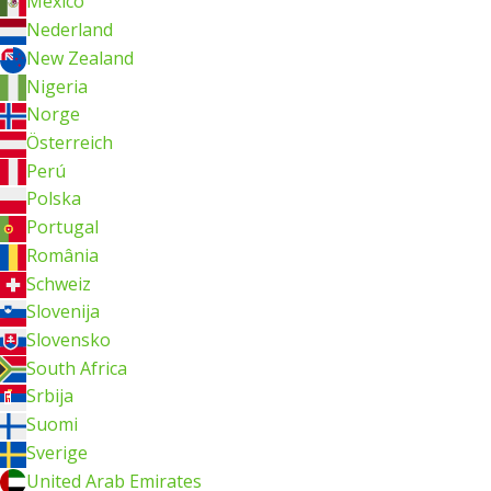
México
Nederland
New Zealand
Nigeria
Norge
Österreich
Perú
Polska
Portugal
România
Schweiz
Slovenija
Slovensko
South Africa
Srbija
Suomi
Sverige
United Arab Emirates