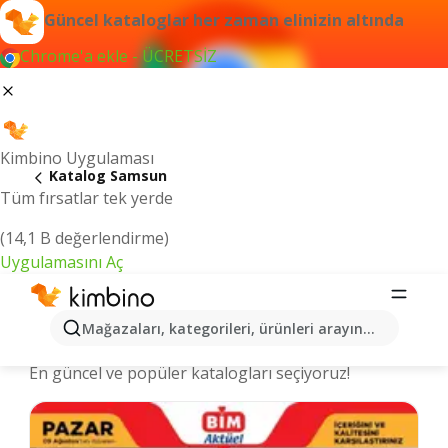
Güncel kataloglar her zaman elinizin altında
Chrome'a ekle - ÜCRETSİZ
Kimbino Uygulaması
Katalog Samsun
Tüm fırsatlar tek yerde
(14,1 B değerlendirme)
Uygulamasını Aç
Samsun şehrinde kataloglar ve
Mağazaları, kategorileri, ürünleri arayın...
indirimli ürünler
En güncel ve popüler katalogları seçiyoruz!