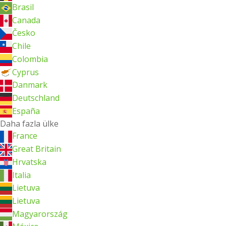
Brasil
Canada
Česko
Chile
Colombia
Cyprus
Danmark
Deutschland
España
Daha fazla ülke
France
Great Britain
Hrvatska
Italia
Lietuva
Lietuva
Magyarország