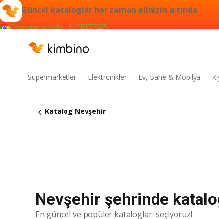
Güncel kataloglar her zaman elinizin altında
Chrome'a ekle - ÜCRETSİZ
Süpermarketler
Elektronikler
Ev, Bahe & Mobilya
Kı
Katalog Nevşehir
Nevşehir şehrinde katalog
En güncel ve popüler katalogları seçiyoruz!