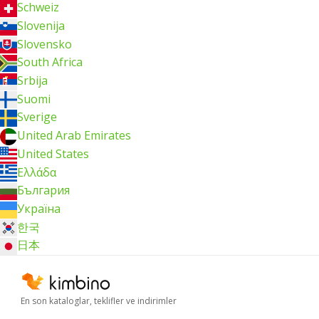
Schweiz
Slovenija
Slovensko
South Africa
Srbija
Suomi
Sverige
United Arab Emirates
United States
Ελλάδα
България
Україна
한국
日本
En son kataloglar, teklifler ve indirimler