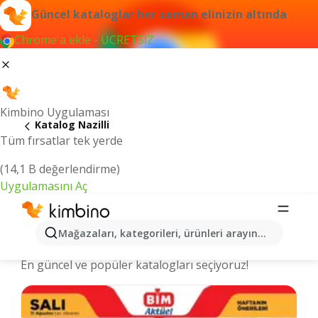
Güncel kataloglar her zaman elinizin altında
Chrome'a ekle - ÜCRETSİZ
Kimbino Uygulaması
Katalog Nazilli
Tüm fırsatlar tek yerde
(14,1 B değerlendirme)
Uygulamasını Aç
Nazilli şehrinde kataloglar ve indirimli
Mağazaları, kategorileri, ürünleri arayın...
ürünler
En güncel ve popüler katalogları seçiyoruz!