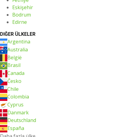
Fethiye
Eskişehir
Bodrum
Edirne
DIĞER ÜLKELER
Argentina
Australia
België
Brasil
Canada
Česko
Chile
Colombia
Cyprus
Danmark
Deutschland
España
Daha fazla ülke