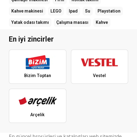
Kahve makinesi
LEGO
Ipad
Su
Playstation
Yatak odası takımı
Çalışma masası
Kahve
En iyi zincirler
Bizim Toptan
Vestel
Arçelik
En güncel broşürleri ve katalogları web sitemizde