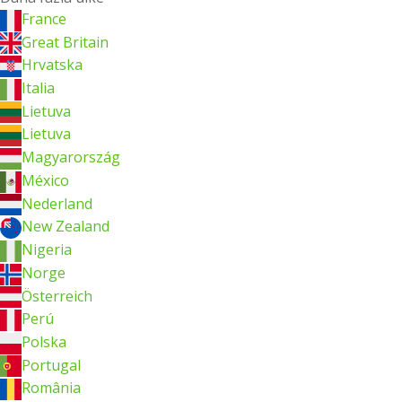
France
Great Britain
Hrvatska
Italia
Lietuva
Lietuva
Magyarország
México
Nederland
New Zealand
Nigeria
Norge
Österreich
Perú
Polska
Portugal
România