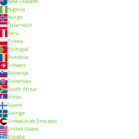
New Zealand
Nigeria
Norge
Österreich
Perú
Polska
Portugal
România
Schweiz
Slovenija
Slovensko
South Africa
Srbija
Suomi
Sverige
United Arab Emirates
United States
Ελλάδα