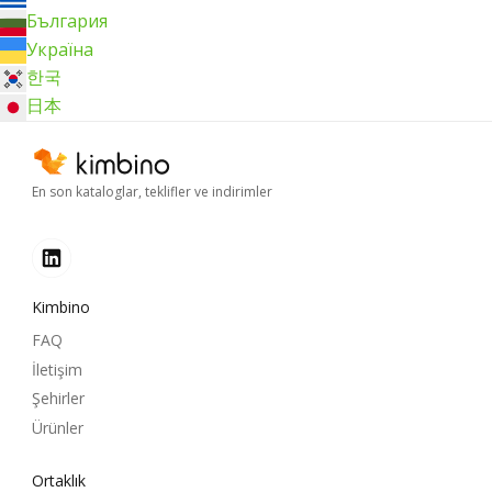
България
Україна
한국
日本
En son kataloglar, teklifler ve indirimler
Kimbino
FAQ
İletişim
Şehirler
Ürünler
Ortaklık