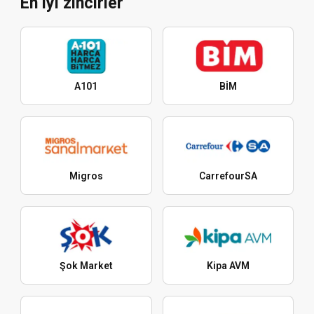
En iyi zincirler
A101
BİM
Migros
CarrefourSA
Şok Market
Kipa AVM