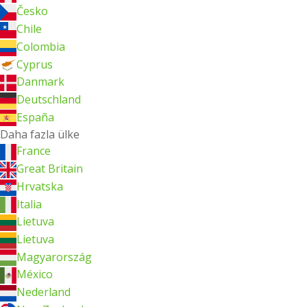
Česko
Chile
Colombia
Cyprus
Danmark
Deutschland
España
Daha fazla ülke
France
Great Britain
Hrvatska
Italia
Lietuva
Lietuva
Magyarország
México
Nederland