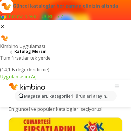
Güncel kataloglar her zaman elinizin altında
Chrome'a ekle - ÜCRETSİZ
Kimbino Uygulaması
Katalog Mersin
Tüm fırsatlar tek yerde
(14,1 B değerlendirme)
Uygulamasını Aç
Mersin şehrinde kataloglar ve
Mağazaları, kategorileri, ürünleri arayın...
indirimli ürünler
En güncel ve popüler katalogları seçiyoruz!