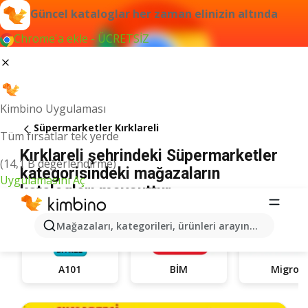
Güncel kataloglar her zaman elinizin altında
Chrome'a ekle - ÜCRETSİZ
Kimbino Uygulaması
Süpermarketler Kırklareli
Tüm fırsatlar tek yerde
Kırklareli şehrindeki Süpermarketler
(14,1 B değerlendirme)
kategorisindeki mağazaların
Uygulamasını Aç
katalogları mevcuttur
Mağazaları, kategorileri, ürünleri arayın...
A101
BİM
Migros