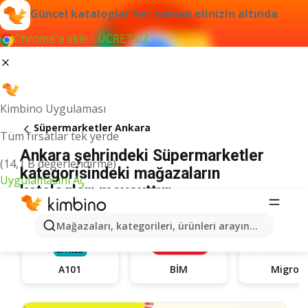
Güncel kataloglar her zaman elinizin altında
Chrome'a ekle - ÜCRETSİZ
Kimbino Uygulaması
Süpermarketler Ankara
Tüm fırsatlar tek yerde
Ankara şehrindeki Süpermarketler
(14,1 B değerlendirme)
kategorisindeki mağazaların
Uygulamasını Aç
katalogları mevcuttur
Mağazaları, kategorileri, ürünleri arayın...
A101
BİM
Migros