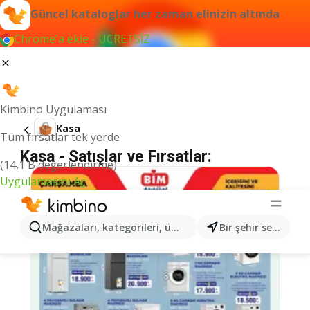
Güncel kataloglar her zaman elinizin altında
Chrome'a ekle - ÜCRETSİZ
Kimbino Uygulaması
Kasa
Tüm fırsatlar tek yerde
Kasa - Satışlar ve Fırsatlar:
(14,1 B değerlendirme)
Uygulamasını Aç
Mağazaları, kategorileri, ürünleri arayın...
Bir şehir seçin