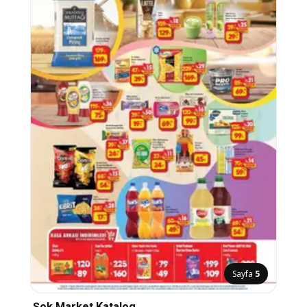
Sayfa
5
Şok Market Katalog