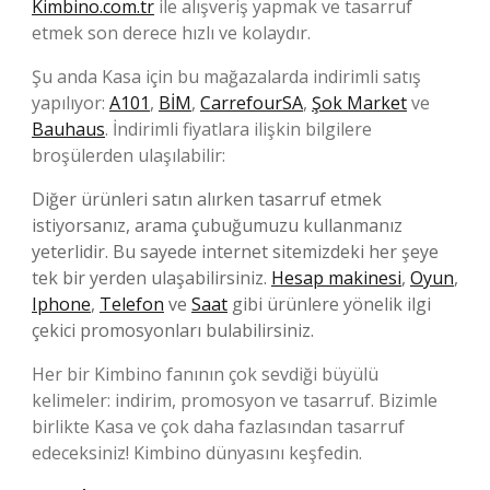
Kimbino.com.tr
ile alışveriş yapmak ve tasarruf
etmek son derece hızlı ve kolaydır.
Şu anda Kasa için bu mağazalarda indirimli satış
yapılıyor:
A101
,
BİM
,
CarrefourSA
,
Şok Market
ve
Bauhaus
. İndirimli fiyatlara ilişkin bilgilere
broşülerden ulaşılabilir:
Diğer ürünleri satın alırken tasarruf etmek
istiyorsanız, arama çubuğumuzu kullanmanız
yeterlidir. Bu sayede internet sitemizdeki her şeye
tek bir yerden ulaşabilirsiniz.
Hesap makinesi
,
Oyun
,
Iphone
,
Telefon
ve
Saat
gibi ürünlere yönelik ilgi
çekici promosyonları bulabilirsiniz.
Her bir Kimbino fanının çok sevdiği büyülü
kelimeler: indirim, promosyon ve tasarruf. Bizimle
birlikte Kasa ve çok daha fazlasından tasarruf
edeceksiniz! Kimbino dünyasını keşfedin.