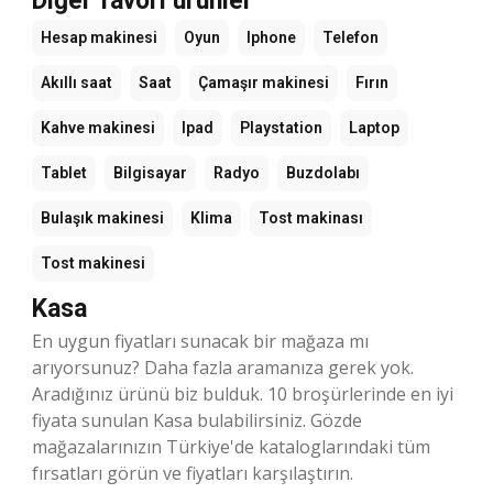
Diğer favori ürünler
Hesap makinesi
Oyun
Iphone
Telefon
Akıllı saat
Saat
Çamaşır makinesi
Fırın
Kahve makinesi
Ipad
Playstation
Laptop
Tablet
Bilgisayar
Radyo
Buzdolabı
Bulaşık makinesi
Klima
Tost makinası
Tost makinesi
Kasa
En uygun fiyatları sunacak bir mağaza mı
arıyorsunuz? Daha fazla aramanıza gerek yok.
Aradığınız ürünü biz bulduk. 10 broşürlerinde en iyi
fiyata sunulan Kasa bulabilirsiniz. Gözde
mağazalarınızın Türkiye'de kataloglarındaki tüm
fırsatları görün ve fiyatları karşılaştırın.