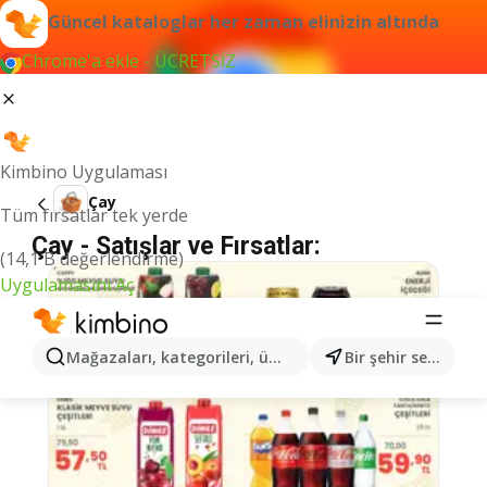
Güncel kataloglar her zaman elinizin altında
Chrome'a ekle - ÜCRETSİZ
Kimbino Uygulaması
Çay
Tüm fırsatlar tek yerde
Çay - Satışlar ve Fırsatlar:
(14,1 B değerlendirme)
Uygulamasını Aç
Mağazaları, kategorileri, ürünleri arayın...
Bir şehir seçin