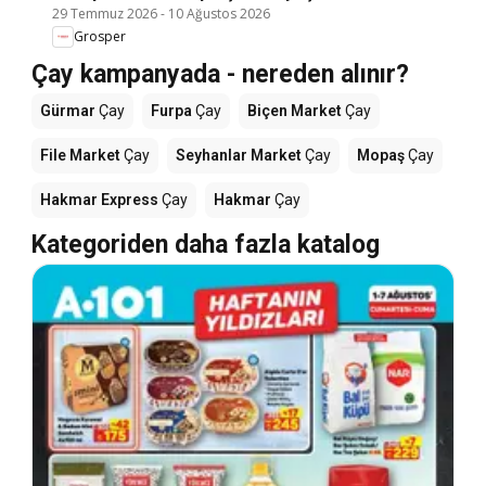
29 Temmuz 2026
-
10 Ağustos 2026
Grosper
Çay kampanyada - nereden alınır?
Gürmar
Çay
Furpa
Çay
Biçen Market
Çay
File Market
Çay
Seyhanlar Market
Çay
Mopaş
Çay
Hakmar Express
Çay
Hakmar
Çay
Kategoriden daha fazla katalog