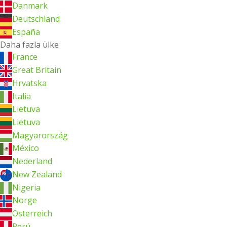
Danmark
Deutschland
España
Daha fazla ülke
France
Great Britain
Hrvatska
Italia
Lietuva
Lietuva
Magyarország
México
Nederland
New Zealand
Nigeria
Norge
Österreich
Perú