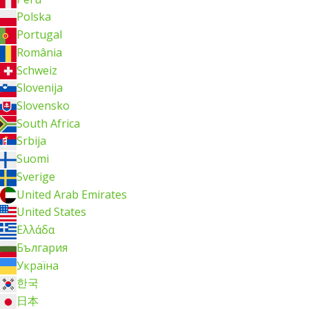
Polska
Portugal
România
Schweiz
Slovenija
Slovensko
South Africa
Srbija
Suomi
Sverige
United Arab Emirates
United States
Ελλάδα
България
Україна
한국
日本