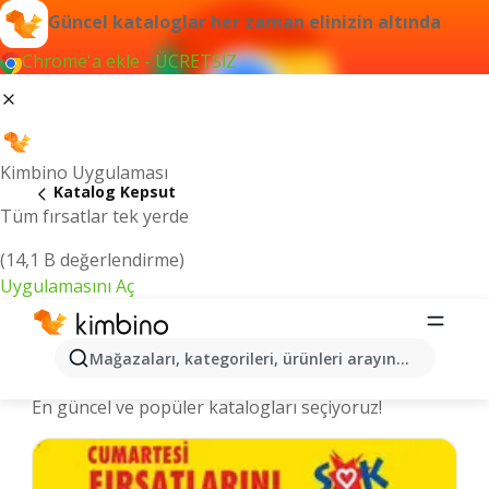
Güncel kataloglar her zaman elinizin altında
Chrome'a ekle - ÜCRETSİZ
Kimbino Uygulaması
Katalog Kepsut
Tüm fırsatlar tek yerde
(14,1 B değerlendirme)
Uygulamasını Aç
Kepsut şehrinde kataloglar ve
Mağazaları, kategorileri, ürünleri arayın...
indirimli ürünler
En güncel ve popüler katalogları seçiyoruz!