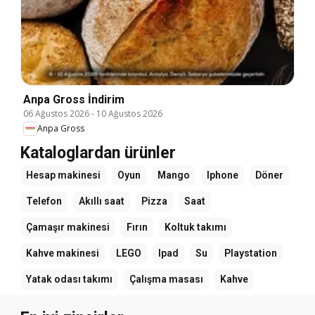
Anpa Gross İndirim
06 Ağustos 2026
-
10 Ağustos 2026
Anpa Gross
Kataloglardan ürünler
Hesap makinesi
Oyun
Mango
Iphone
Döner
Telefon
Akıllı saat
Pizza
Saat
Çamaşır makinesi
Fırın
Koltuk takımı
Kahve makinesi
LEGO
Ipad
Su
Playstation
Yatak odası takımı
Çalışma masası
Kahve