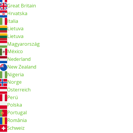
Great Britain
Hrvatska
Italia
Lietuva
Lietuva
Magyarország
México
Nederland
New Zealand
Nigeria
Norge
Österreich
Perú
Polska
Portugal
România
Schweiz