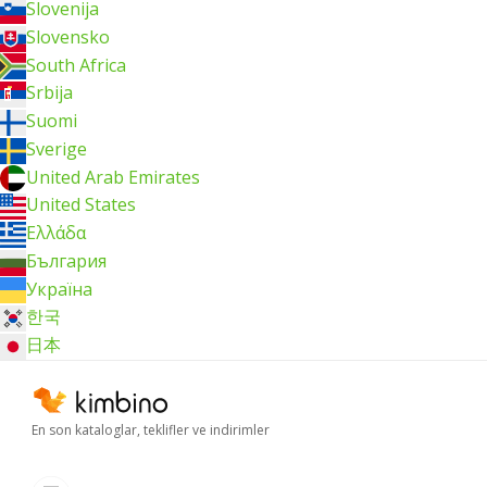
Slovenija
Slovensko
South Africa
Srbija
Suomi
Sverige
United Arab Emirates
United States
Ελλάδα
България
Україна
한국
日本
En son kataloglar, teklifler ve indirimler