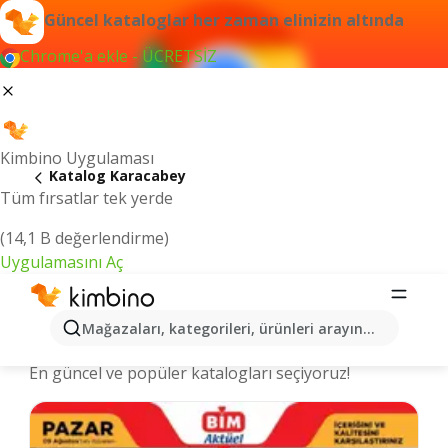
Güncel kataloglar her zaman elinizin altında
Chrome'a ekle - ÜCRETSİZ
Kimbino Uygulaması
Katalog Karacabey
Tüm fırsatlar tek yerde
(14,1 B değerlendirme)
Uygulamasını Aç
Karacabey şehrinde kataloglar ve
Mağazaları, kategorileri, ürünleri arayın...
indirimli ürünler
En güncel ve popüler katalogları seçiyoruz!