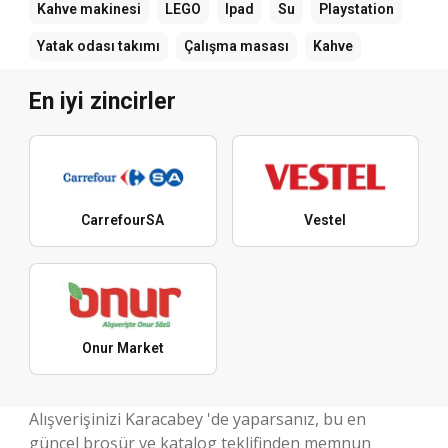
Kahve makinesi
LEGO
Ipad
Su
Playstation
Yatak odası takımı
Çalışma masası
Kahve
En iyi zincirler
CarrefourSA
Vestel
Onur Market
Alışverişinizi Karacabey 'de yaparsanız, bu en
güncel broşür ve katalog teklifinden memnun