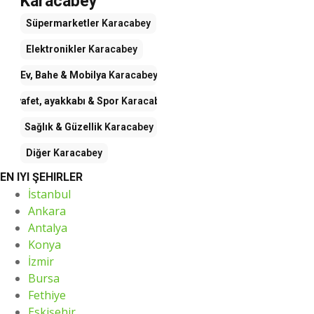
Karacabey
Süpermarketler
Karacabey
Elektronikler
Karacabey
Ev, Bahe & Mobilya
Karacabey
Kıyafet, ayakkabı & Spor
Karacabey
Sağlık & Güzellik
Karacabey
Diğer
Karacabey
EN IYI ŞEHIRLER
İstanbul
Ankara
Antalya
Konya
İzmir
Bursa
Fethiye
Eskişehir