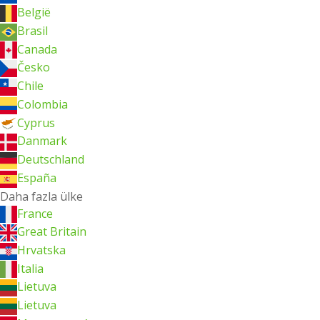
België
Brasil
Canada
Česko
Chile
Colombia
Cyprus
Danmark
Deutschland
España
Daha fazla ülke
France
Great Britain
Hrvatska
Italia
Lietuva
Lietuva