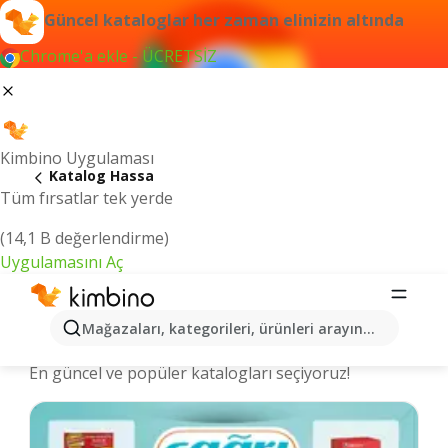
Güncel kataloglar her zaman elinizin altında
Chrome'a ekle - ÜCRETSİZ
Kimbino Uygulaması
Katalog Hassa
Tüm fırsatlar tek yerde
(14,1 B değerlendirme)
Uygulamasını Aç
Hassa şehrinde kataloglar ve indirimli
Mağazaları, kategorileri, ürünleri arayın...
ürünler
En güncel ve popüler katalogları seçiyoruz!