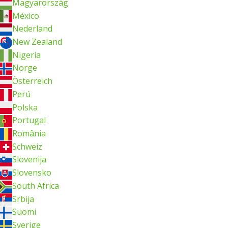
Magyarország
México
Nederland
New Zealand
Nigeria
Norge
Österreich
Perú
Polska
Portugal
România
Schweiz
Slovenija
Slovensko
South Africa
Srbija
Suomi
Sverige