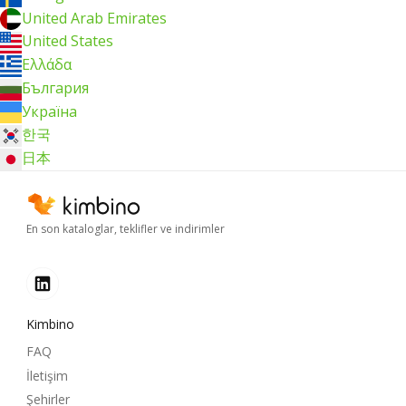
United Arab Emirates
United States
Ελλάδα
България
Україна
한국
日本
En son kataloglar, teklifler ve indirimler
Kimbino
FAQ
İletişim
Şehirler