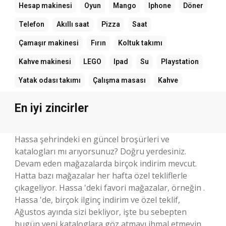
Hesap makinesi
Oyun
Mango
Iphone
Döner
Telefon
Akıllı saat
Pizza
Saat
Çamaşır makinesi
Fırın
Koltuk takımı
Kahve makinesi
LEGO
Ipad
Su
Playstation
Yatak odası takımı
Çalışma masası
Kahve
En iyi zincirler
Hassa şehrindeki en güncel broşürleri ve
katalogları mı arıyorsunuz? Doğru yerdesiniz.
Devam eden mağazalarda birçok indirim mevcut.
Hatta bazı mağazalar her hafta özel tekliflerle
çıkageliyor. Hassa 'deki favori mağazalar, örneğin .
Hassa 'de, birçok ilginç indirim ve özel teklif,
Ağustos ayında sizi bekliyor, işte bu sebepten
bugün yeni kataloglara göz atmayı ihmal etmeyin.