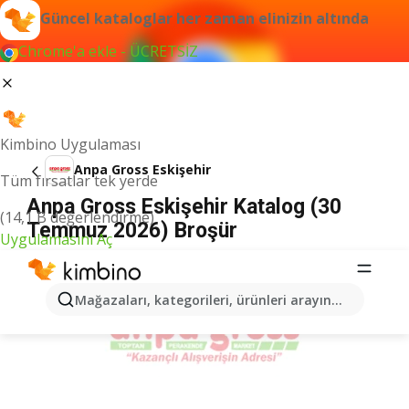
Güncel kataloglar her zaman elinizin altında
Chrome'a ekle - ÜCRETSİZ
Kimbino Uygulaması
Anpa Gross Eskişehir
Tüm fırsatlar tek yerde
Anpa Gross Eskişehir Katalog (30
(14,1 B değerlendirme)
Temmuz 2026) Broşür
Uygulamasını Aç
İLANLAR
Mağazaları, kategorileri, ürünleri arayın...