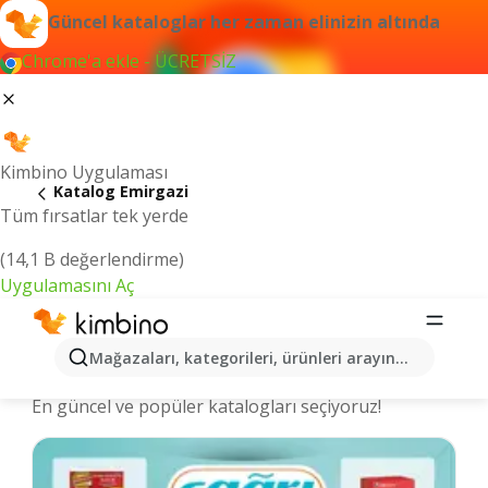
Güncel kataloglar her zaman elinizin altında
Chrome'a ekle - ÜCRETSİZ
Kimbino Uygulaması
Katalog Emirgazi
Tüm fırsatlar tek yerde
(14,1 B değerlendirme)
Uygulamasını Aç
Emirgazi şehrinde kataloglar ve
Mağazaları, kategorileri, ürünleri arayın...
indirimli ürünler
En güncel ve popüler katalogları seçiyoruz!