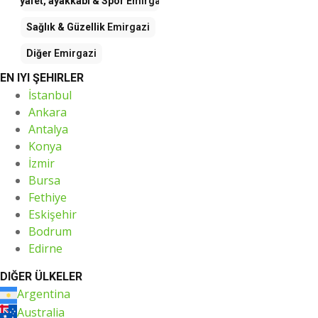
Kıyafet, ayakkabı & Spor
Emirgazi
Sağlık & Güzellik
Emirgazi
Diğer
Emirgazi
EN IYI ŞEHIRLER
İstanbul
Ankara
Antalya
Konya
İzmir
Bursa
Fethiye
Eskişehir
Bodrum
Edirne
DIĞER ÜLKELER
Argentina
Australia