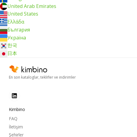
United Arab Emirates
United States
Ελλάδα
България
Україна
한국
日本
En son kataloglar, teklifler ve indirimler
Kimbino
FAQ
İletişim
Şehirler