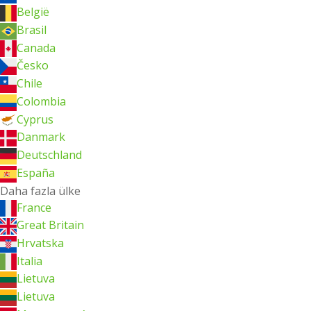
België
Brasil
Canada
Česko
Chile
Colombia
Cyprus
Danmark
Deutschland
España
Daha fazla ülke
France
Great Britain
Hrvatska
Italia
Lietuva
Lietuva