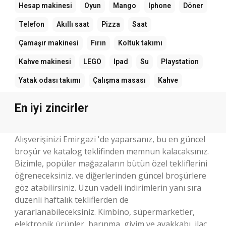
Hesap makinesi
Oyun
Mango
Iphone
Döner
Telefon
Akıllı saat
Pizza
Saat
Çamaşır makinesi
Fırın
Koltuk takımı
Kahve makinesi
LEGO
Ipad
Su
Playstation
Yatak odası takımı
Çalışma masası
Kahve
En iyi zincirler
Alışverişinizi Emirgazi 'de yaparsanız, bu en güncel
broşür ve katalog teklifinden memnun kalacaksınız.
Bizimle, popüler mağazaların bütün özel tekliflerini
öğreneceksiniz. ve diğerlerinden güncel broşürlere
göz atabilirsiniz. Uzun vadeli indirimlerin yanı sıra
düzenli haftalık tekliflerden de
yararlanabileceksiniz. Kimbino, süpermarketler,
elektronik ürünler, barınma, giyim ve ayakkabı, ilaç