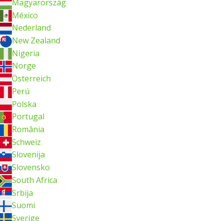
Magyarország
México
Nederland
New Zealand
Nigeria
Norge
Österreich
Perú
Polska
Portugal
România
Schweiz
Slovenija
Slovensko
South Africa
Srbija
Suomi
Sverige