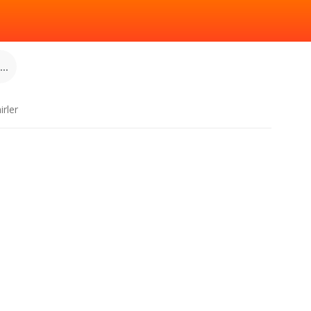
..
irler