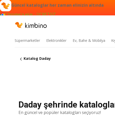
Güncel kataloglar her zaman elinizin altında
Chrome'a ekle - ÜCRETSİZ
Süpermarketler
Elektronikler
Ev, Bahe & Mobilya
Kı
Katalog Daday
Daday şehrinde kataloglar
En güncel ve popüler katalogları seçiyoruz!